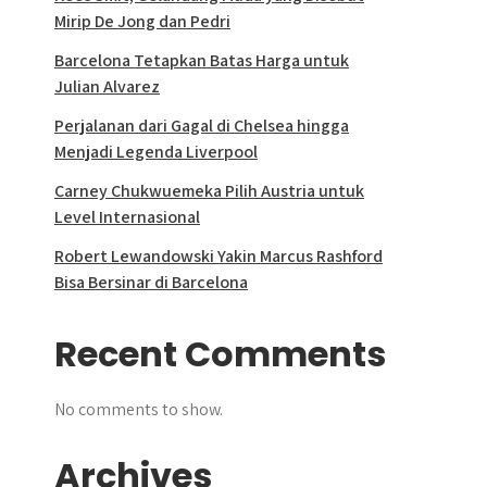
Mirip De Jong dan Pedri
Barcelona Tetapkan Batas Harga untuk
Julian Alvarez
Perjalanan dari Gagal di Chelsea hingga
Menjadi Legenda Liverpool
Carney Chukwuemeka Pilih Austria untuk
Level Internasional
Robert Lewandowski Yakin Marcus Rashford
Bisa Bersinar di Barcelona
Recent Comments
No comments to show.
Archives