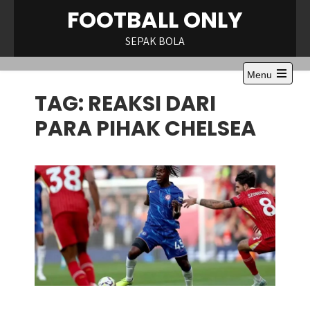
Skip
FOOTBALL ONLY
to
content
SEPAK BOLA
Menu
Open
TAG:
REAKSI DARI
the
main
menu
PARA PIHAK CHELSEA