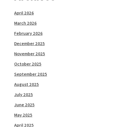
April 2026
March 2026
February 2026
December 2025
November 2025
October 2025
September 2025
August 2025
July 2025
June 2025
May 2025
April 2025