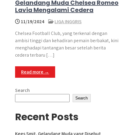
Gelandang Muda Chelsea Romeo
Lavia Mengalami Cedera
11/19/2024
LIGA INGGRIS
Chelsea Football Club, yang terkenal dengan
ambisi tinggi dan kehadiran pemain berbakat, kini
menghadapi tantangan besar setelah berita
cedera terbaru […]
Read more →
Search
Search
Recent Posts
Kees Smit, Gelandang Muda yang Disebut