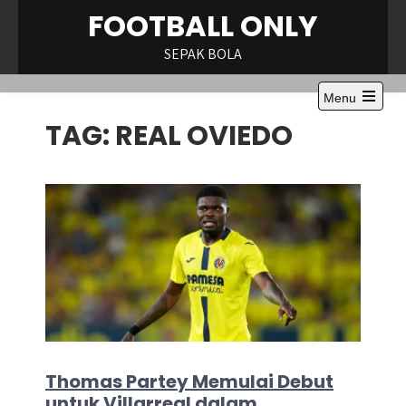
Skip
FOOTBALL ONLY
to
content
SEPAK BOLA
Menu
Open
TAG:
REAL OVIEDO
the
main
menu
Thomas Partey Memulai Debut
untuk Villarreal dalam