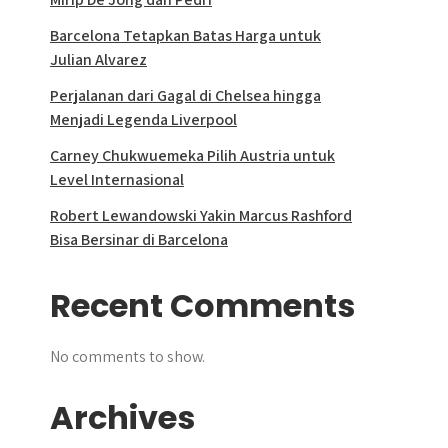
Barcelona Tetapkan Batas Harga untuk
Julian Alvarez
Perjalanan dari Gagal di Chelsea hingga
Menjadi Legenda Liverpool
Carney Chukwuemeka Pilih Austria untuk
Level Internasional
Robert Lewandowski Yakin Marcus Rashford
Bisa Bersinar di Barcelona
Recent Comments
No comments to show.
Archives