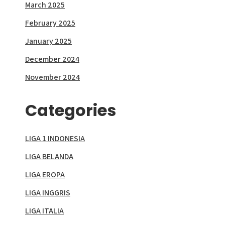
March 2025
February 2025
January 2025
December 2024
November 2024
Categories
LIGA 1 INDONESIA
LIGA BELANDA
LIGA EROPA
LIGA INGGRIS
LIGA ITALIA