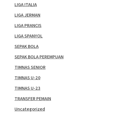
LIGA ITALIA
LIGA JERMAN
LIGA PRANCIS
LIGA SPANYOL
SEPAK BOLA
SEPAK BOLA PEREMPUAN
TIMNAS SENIOR
TIMNAS U-20
TIMNAS U-23
TRANSFER PEMAIN
Uncategorized