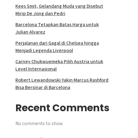
Kees Smit, Gelandang Muda yang Disebut
Mirip De Jong dan Pedri
Barcelona Tetapkan Batas Harga untuk
Julian Alvarez
Perjalanan dari Gagal di Chelsea hingga
Menjadi Legenda Liverpool
Carney Chukwuemeka Pilih Austria untuk
Level Internasional
Robert Lewandowski Yakin Marcus Rashford
Bisa Bersinar di Barcelona
Recent Comments
No comments to show.