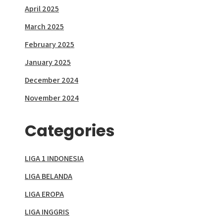
April 2025
March 2025
February 2025
January 2025
December 2024
November 2024
Categories
LIGA 1 INDONESIA
LIGA BELANDA
LIGA EROPA
LIGA INGGRIS