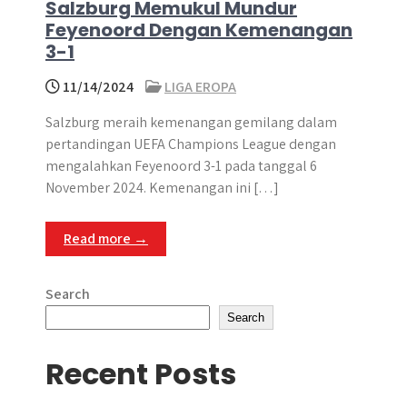
Salzburg Memukul Mundur
Feyenoord Dengan Kemenangan
3-1
11/14/2024
LIGA EROPA
Salzburg meraih kemenangan gemilang dalam
pertandingan UEFA Champions League dengan
mengalahkan Feyenoord 3-1 pada tanggal 6
November 2024. Kemenangan ini […]
Read more →
Search
Search
Recent Posts