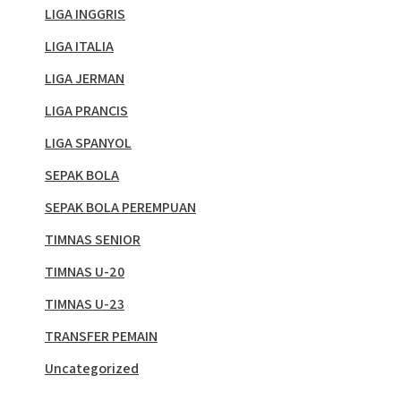
LIGA INGGRIS
LIGA ITALIA
LIGA JERMAN
LIGA PRANCIS
LIGA SPANYOL
SEPAK BOLA
SEPAK BOLA PEREMPUAN
TIMNAS SENIOR
TIMNAS U-20
TIMNAS U-23
TRANSFER PEMAIN
Uncategorized