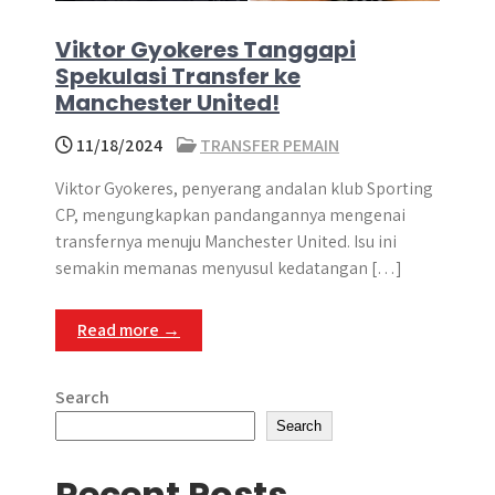
Viktor Gyokeres Tanggapi
Spekulasi Transfer ke
Manchester United!
11/18/2024
TRANSFER PEMAIN
Viktor Gyokeres, penyerang andalan klub Sporting
CP, mengungkapkan pandangannya mengenai
transfernya menuju Manchester United. Isu ini
semakin memanas menyusul kedatangan […]
Read more →
Search
Search
Recent Posts