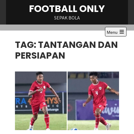
Skip
FOOTBALL ONLY
to
content
SEPAK BOLA
Menu
Open
TAG:
TANTANGAN DAN
the
main
menu
PERSIAPAN