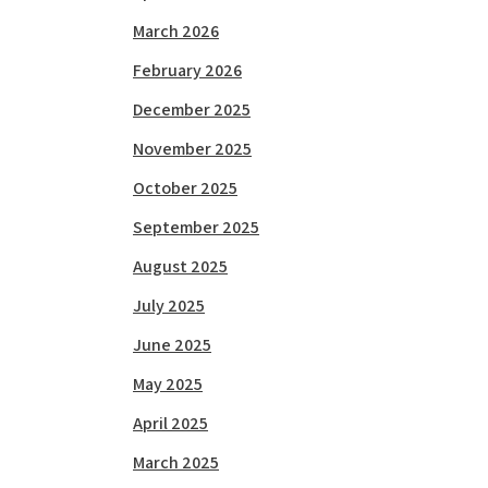
March 2026
February 2026
December 2025
November 2025
October 2025
September 2025
August 2025
July 2025
June 2025
May 2025
April 2025
March 2025