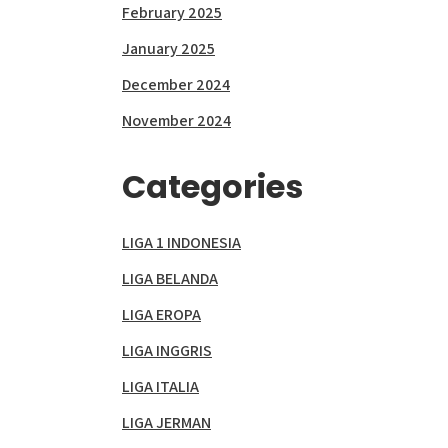
February 2025
January 2025
December 2024
November 2024
Categories
LIGA 1 INDONESIA
LIGA BELANDA
LIGA EROPA
LIGA INGGRIS
LIGA ITALIA
LIGA JERMAN