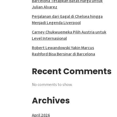
Barcelona Tetapkan Batas Harga untuk
Julian Alvarez
Perjalanan dari Gagal di Chelsea hingga
Menjadi Legenda Liverpool
Carney Chukwuemeka Pilih Austria untuk
Level Internasional
Robert Lewandowski Yakin Marcus
Rashford Bisa Bersinar di Barcelona
Recent Comments
No comments to show.
Archives
April 2026