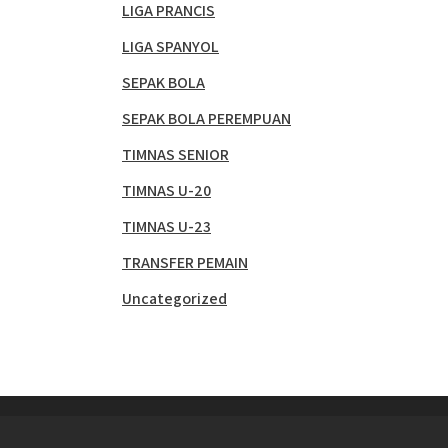
LIGA PRANCIS
LIGA SPANYOL
SEPAK BOLA
SEPAK BOLA PEREMPUAN
TIMNAS SENIOR
TIMNAS U-20
TIMNAS U-23
TRANSFER PEMAIN
Uncategorized