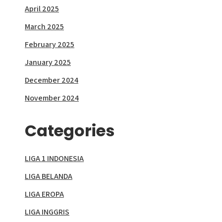
April 2025
March 2025
February 2025
January 2025
December 2024
November 2024
Categories
LIGA 1 INDONESIA
LIGA BELANDA
LIGA EROPA
LIGA INGGRIS