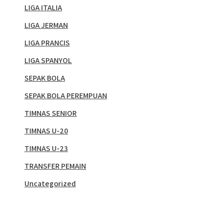
LIGA ITALIA
LIGA JERMAN
LIGA PRANCIS
LIGA SPANYOL
SEPAK BOLA
SEPAK BOLA PEREMPUAN
TIMNAS SENIOR
TIMNAS U-20
TIMNAS U-23
TRANSFER PEMAIN
Uncategorized