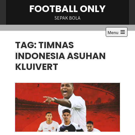
Skip
FOOTBALL ONLY
to
content
SEPAK BOLA
Menu
Open
TAG:
TIMNAS
the
main
menu
INDONESIA ASUHAN
KLUIVERT