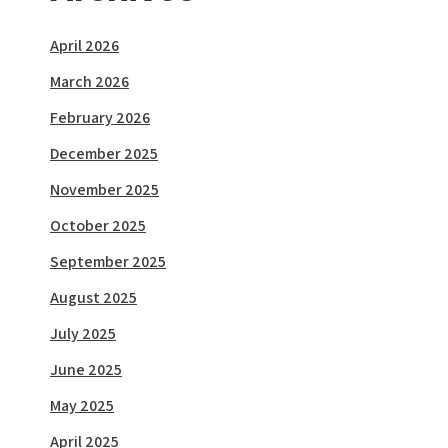
April 2026
March 2026
February 2026
December 2025
November 2025
October 2025
September 2025
August 2025
July 2025
June 2025
May 2025
April 2025