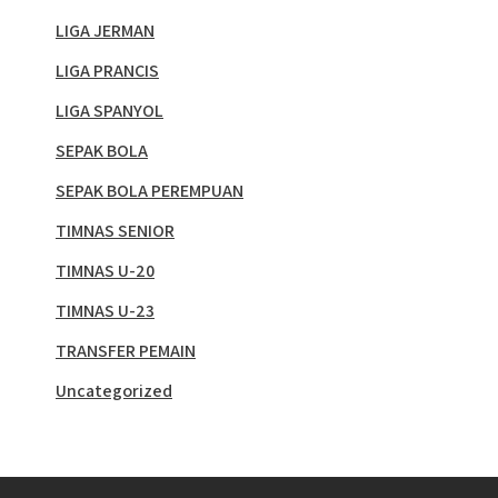
LIGA JERMAN
LIGA PRANCIS
LIGA SPANYOL
SEPAK BOLA
SEPAK BOLA PEREMPUAN
TIMNAS SENIOR
TIMNAS U-20
TIMNAS U-23
TRANSFER PEMAIN
Uncategorized