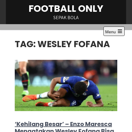
Skip
FOOTBALL ONLY
to
content
SEPAK BOLA
Menu
Open
TAG:
WESLEY FOFANA
the
main
menu
‘Kehilang Besar’ – Enzo Maresca
Mengatakan Wesley Fofana Bisa