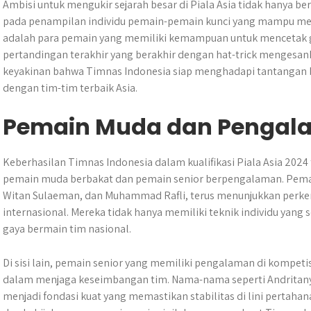
Ambisi untuk mengukir sejarah besar di Piala Asia tidak hanya be
pada penampilan individu pemain-pemain kunci yang mampu mem
adalah para pemain yang memiliki kemampuan untuk mencetak go
pertandingan terakhir yang berakhir dengan hat-trick mengesan
keyakinan bahwa Timnas Indonesia siap menghadapi tantangan b
dengan tim-tim terbaik Asia.
Pemain Muda dan Pengal
Keberhasilan Timnas Indonesia dalam kualifikasi Piala Asia 2024 
pemain muda berbakat dan pemain senior berpengalaman. Pemai
Witan Sulaeman, dan Muhammad Rafli, terus menunjukkan perkemb
internasional. Mereka tidak hanya memiliki teknik individu yang
gaya bermain tim nasional.
Di sisi lain, pemain senior yang memiliki pengalaman di kompeti
dalam menjaga keseimbangan tim. Nama-nama seperti Andritany 
menjadi fondasi kuat yang memastikan stabilitas di lini pertah