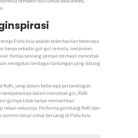
donesia semakin sulit untuk dikalahkan,
n.
inspirasi
enuju Piala Asia adalah keberhasilan beberapa
 hanya sekadar gol-gol semata, melainkan
ional. Ketika seorang pemain berhasil mencetak
alam mengatasi berbagai tantangan yang datang
 Rafli, yang dalam beberapa pertandingan
n ketepatannya dalam mencetak gol, Rafli
. Gol-golnya tidak hanya memastikan
gi rekan-rekannya. Performa gemilang Rafli dan
potensi besar untuk bersaing di Piala Asia