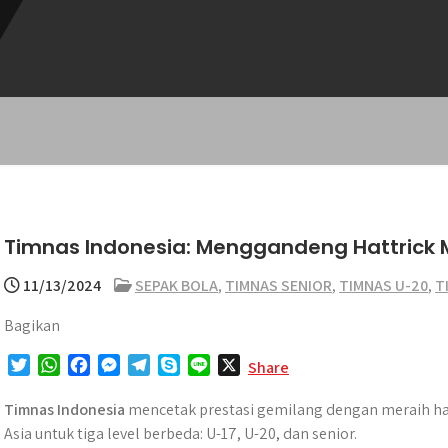
Timnas Indonesia: Menggandeng Hattrick M
11/13/2024
SEPAK BOLA
,
TIMNAS SENIOR
,
TIMNAS U-20
,
T
Bagikan
T
W
F
M
T
S
L
X
Share
w
h
a
e
e
k
i
i
a
c
s
l
y
n
​Timnas Indonesia
mencetak prestasi gemilang dengan meraih hatt
t
t
e
s
e
p
e
Asia untuk tiga level berbeda: U-17, U-20, dan senior.​