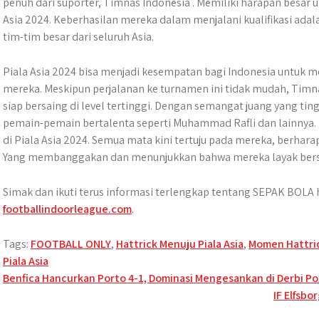
penuh dari suporter, Timnas Indonesia . Memiliki harapan besar un
Asia 2024. Keberhasilan mereka dalam menjalani kualifikasi ad
tim-tim besar dari seluruh Asia.
Piala Asia 2024 bisa menjadi kesempatan bagi Indonesia untuk 
mereka. Meskipun perjalanan ke turnamen ini tidak mudah, Tim
siap bersaing di level tertinggi. Dengan semangat juang yang tin
pemain-pemain bertalenta seperti Muhammad Rafli dan lainnya.
di Piala Asia 2024. Semua mata kini tertuju pada mereka, berha
Yang membanggakan dan menunjukkan bahwa mereka layak bersai
Simak dan ikuti terus informasi terlengkap tentang SEPAK BOLA ha
footballindoorleague.com
.
Tags:
FOOTBALL ONLY
,
Hattrick Menuju Piala Asia
,
Momen Hattric
Piala Asia
Post
Benfica Hancurkan Porto 4-1, Dominasi Mengesankan di Derbi Po
IF Elfsbo
navigation