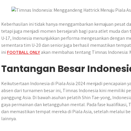
t
s
b
e
g
e
e
A
o
n
r
r
p
o
g
a
p
k
e
m
Keberhasilan ini tidak hanya menggambarkan kemajuan pesat d
r
tetapi juga menjadi momen bersejarah bagi para atlet muda dan t
U-17, Indonesia menunjukkan performa mengesankan dengan menem
sementara tim U-20 dan senior juga berhasil memastikan tempat
ini
FOOTBALL ONLY
akan membahas tentang Timnas Indonesia: M
Tantangan Besar Indonesia
Keikutsertaan Indonesia di Piala Asia 2024 menjadi pencapaian y
absen dari turnamen besar ini, Timnas Indonesia kini memiliki p
panggung Asia. Di bawah asuhan pelatih Shin Tae-yong, Indones
gaya permainan dan ketangguhan mental. Pada fase kualifikasi, T
dan memastikan tempat mereka di Piala Asia, setelah melalui be
lainnya.