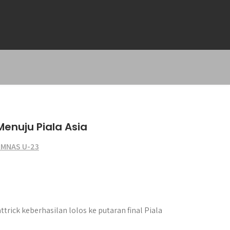
enuju Piala Asia
IMNAS U-23
rick keberhasilan lolos ke putaran final Piala