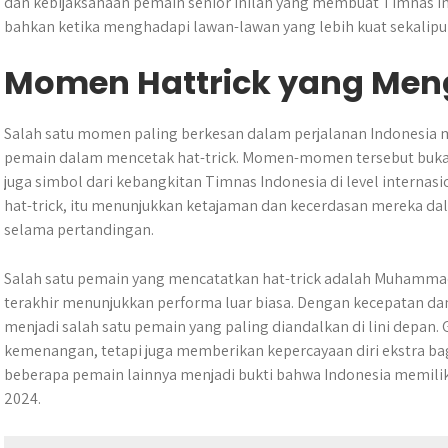
dan kebijaksanaan pemain senior inilah yang membuat Timnas In
bahkan ketika menghadapi lawan-lawan yang lebih kuat sekalipu
Momen Hattrick yang Meng
Salah satu momen paling berkesan dalam perjalanan Indonesia m
pemain dalam mencetak hat-trick. Momen-momen tersebut bukan
juga simbol dari kebangkitan Timnas Indonesia di level internas
hat-trick, itu menunjukkan ketajaman dan kecerdasan mereka d
selama pertandingan.
Salah satu pemain yang mencatatkan hat-trick adalah Muhammad
terakhir menunjukkan performa luar biasa. Dengan kecepatan da
menjadi salah satu pemain yang paling diandalkan di lini depan
kemenangan, tetapi juga memberikan kepercayaan diri ekstra ba
beberapa pemain lainnya menjadi bukti bahwa Indonesia memiliki 
2024.