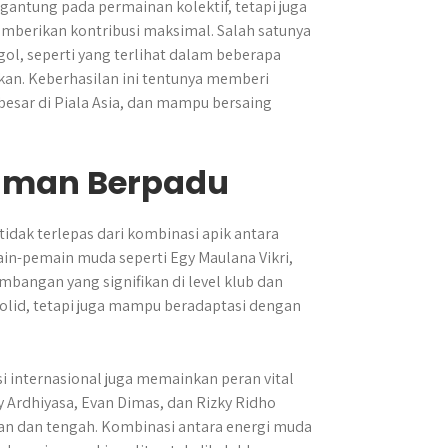
rgantung pada permainan kolektif, tetapi juga
berikan kontribusi maksimal. Salah satunya
l, seperti yang terlihat dalam beberapa
kan. Keberhasilan ini tentunya memberi
esar di Piala Asia, dan mampu bersaing
aman Berpadu
tidak terlepas dari kombinasi apik antara
n-pemain muda seperti Egy Maulana Vikri,
angan yang signifikan di level klub dan
 solid, tetapi juga mampu beradaptasi dengan
si internasional juga memainkan peran vital
Ardhiyasa, Evan Dimas, dan Rizky Ridho
anan dan tengah. Kombinasi antara energi muda