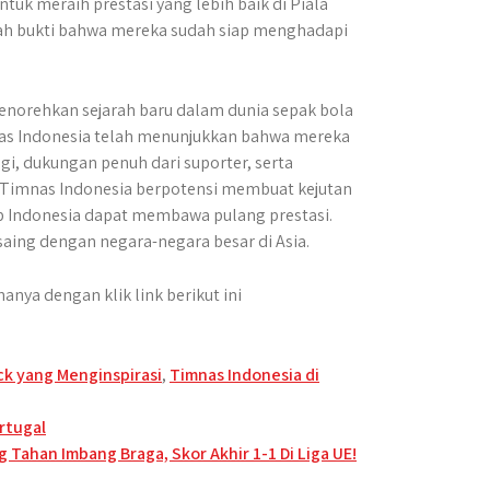
tuk meraih prestasi yang lebih baik di Piala
alah bukti bahwa mereka sudah siap menghadapi
menorehkan sejarah baru dalam dunia sepak bola
nas Indonesia telah menunjukkan bahwa mereka
ggi, dukungan penuh dari suporter, serta
 Timnas Indonesia berpotensi membuat kejutan
rap Indonesia dapat membawa pulang prestasi.
ng dengan negara-negara besar di Asia.
nya dengan klik link berikut ini
k yang Menginspirasi
,
Timnas Indonesia di
rtugal
rg Tahan Imbang Braga, Skor Akhir 1-1 Di Liga UE!