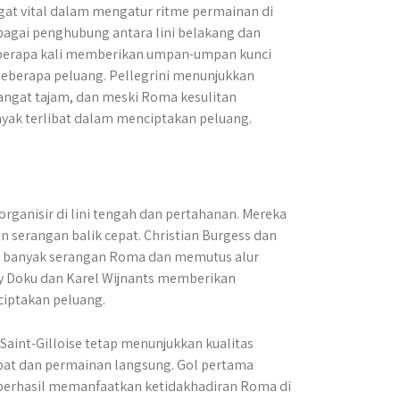
gat vital dalam mengatur ritme permainan di
ebagai penghubung antara lini belakang dan
beberapa kali memberikan umpan-umpan kunci
berapa peluang. Pellegrini menunjukkan
angat tajam, dan meski Roma kesulitan
yak terlibat dalam menciptakan peluang.
organisir di lini tengah dan pertahanan. Mereka
serangan balik cepat. Christian Burgess dan
au banyak serangan Roma dan memutus alur
my Doku dan Karel Wijnants memberikan
iptakan peluang.
Saint-Gilloise tetap menunjukkan kualitas
pat dan permainan langsung. Gol pertama
 berhasil memanfaatkan ketidakhadiran Roma di