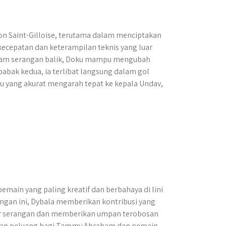
on Saint-Gilloise, terutama dalam menciptakan
kecepatan dan keterampilan teknis yang luar
dalam serangan balik, Doku mampu mengubah
abak kedua, ia terlibat langsung dalam gol
u yang akurat mengarah tepat ke kepala Undav,
main yang paling kreatif dan berbahaya di lini
ingan ini, Dybala memberikan kontribusi yang
ur serangan dan memberikan umpan terobosan
kan peluang bagi Tammy Abraham dan pemain