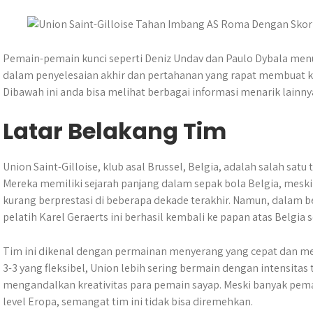
t
s
b
e
g
e
e
A
o
n
r
r
p
o
g
a
p
k
e
m
Pemain-pemain kunci seperti Deniz Undav dan Paulo Dybala menu
r
dalam penyelesaian akhir dan pertahanan yang rapat membuat k
Dibawah ini anda bisa melihat berbagai informasi menarik lainn
Latar Belakang Tim
Union Saint-Gilloise, klub asal Brussel, Belgia, adalah salah satu
Mereka memiliki sejarah panjang dalam sepak bola Belgia, meskip
kurang berprestasi di beberapa dekade terakhir. Namun, dalam be
pelatih Karel Geraerts ini berhasil kembali ke papan atas Belgia 
Tim ini dikenal dengan permainan menyerang yang cepat dan men
3-3 yang fleksibel, Union lebih sering bermain dengan intensita
mengandalkan kreativitas para pemain sayap. Meski banyak pem
level Eropa, semangat tim ini tidak bisa diremehkan.