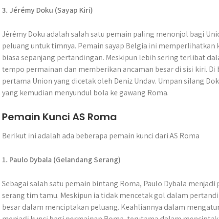
3. Jérémy Doku (Sayap Kiri)
Jérémy Doku adalah salah satu pemain paling menonjol bagi Uni
peluang untuk timnya. Pemain sayap Belgia ini memperlihatkan 
biasa sepanjang pertandingan. Meskipun lebih sering terlibat 
tempo permainan dan memberikan ancaman besar di sisi kiri. Di b
pertama Union yang dicetak oleh Deniz Undav. Umpan silang Dok
yang kemudian menyundul bola ke gawang Roma.
Pemain Kunci AS Roma
Berikut ini adalah ada beberapa pemain kunci dari AS Roma
1. Paulo Dybala (Gelandang Serang)
Sebagai salah satu pemain bintang Roma, Paulo Dybala menjadi pe
serang tim tamu. Meskipun ia tidak mencetak gol dalam pertand
besar dalam menciptakan peluang. Keahliannya dalam mengat
menjadi kunci bagi permainan Roma, terutama dalam mencipta