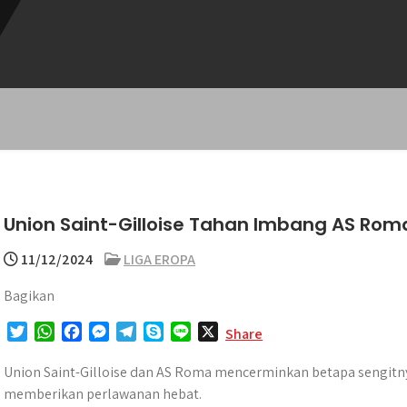
Union Saint-Gilloise Tahan Imbang AS Rom
11/12/2024
LIGA EROPA
Bagikan
T
W
F
M
T
S
L
X
Share
w
h
a
e
e
k
i
i
a
c
s
l
y
n
Union Saint-Gilloise dan AS Roma mencerminkan betapa sengitnya
t
t
e
s
e
p
e
memberikan perlawanan hebat.