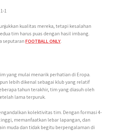
njukkan kualitas mereka, tetapi kesalahan
edua tim harus puas dengan hasil imbang.
ya seputaran
FOOTBALL ONLY
.
 tim yang mulai menarik perhatian di Eropa.
un lebih dikenal sebagai klub yang relatif
berapa tahun terakhir, tim yang diasuh oleh
setelah lama terpuruk.
gandalkan kolektivitas tim. Dengan formasi 4-
s tinggi, memanfaatkan lebar lapangan, dan
ain muda dan tidak begitu berpengalaman di