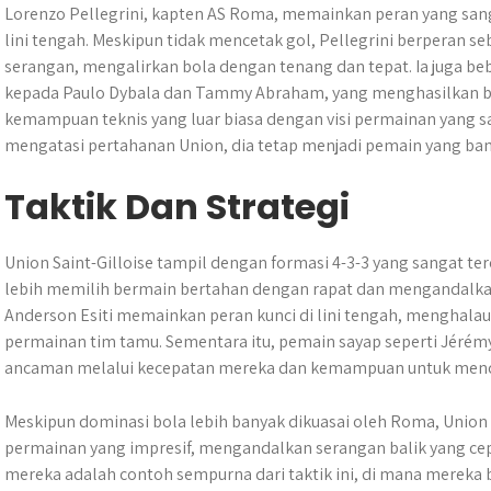
Lorenzo Pellegrini, kapten AS Roma, memainkan peran yang san
lini tengah. Meskipun tidak mencetak gol, Pellegrini berperan s
serangan, mengalirkan bola dengan tenang dan tepat. Ia juga 
kepada Paulo Dybala dan Tammy Abraham, yang menghasilkan be
kemampuan teknis yang luar biasa dengan visi permainan yang s
mengatasi pertahanan Union, dia tetap menjadi pemain yang ban
Taktik Dan Strategi
Union Saint-Gilloise tampil dengan formasi 4-3-3 yang sangat ter
lebih memilih bermain bertahan dengan rapat dan mengandalkan 
Anderson Esiti memainkan peran kunci di lini tengah, menghal
permainan tim tamu. Sementara itu, pemain sayap seperti Jéré
ancaman melalui kecepatan mereka dan kemampuan untuk menc
Meskipun dominasi bola lebih banyak dikuasai oleh Roma, Union 
permainan yang impresif, mengandalkan serangan balik yang ce
mereka adalah contoh sempurna dari taktik ini, di mana mereka