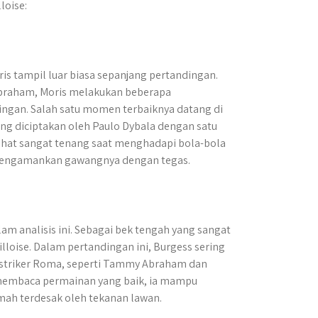
loise:
is tampil luar biasa sepanjang pertandingan.
Abraham, Moris melakukan beberapa
ingan. Salah satu momen terbaiknya datang di
g diciptakan oleh Paulo Dybala dengan satu
lihat sangat tenang saat menghadapi bola-bola
, mengamankan gawangnya dengan tegas.
am analisis ini. Sebagai bek tengah yang sangat
lloise. Dalam pertandingan ini, Burgess sering
n striker Roma, seperti Tammy Abraham dan
membaca permainan yang baik, ia mampu
mah terdesak oleh tekanan lawan.