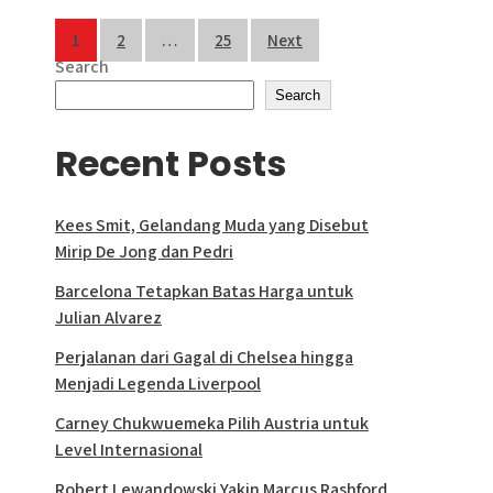
Posts
1
2
…
25
Next
Search
pagination
Search
Recent Posts
Kees Smit, Gelandang Muda yang Disebut
Mirip De Jong dan Pedri
Barcelona Tetapkan Batas Harga untuk
Julian Alvarez
Perjalanan dari Gagal di Chelsea hingga
Menjadi Legenda Liverpool
Carney Chukwuemeka Pilih Austria untuk
Level Internasional
Robert Lewandowski Yakin Marcus Rashford