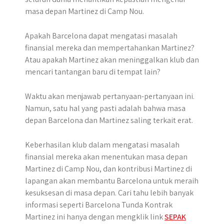
masa depan Martinez di Camp Nou.
Apakah Barcelona dapat mengatasi masalah
finansial mereka dan mempertahankan Martinez?
Atau apakah Martinez akan meninggalkan klub dan
mencari tantangan baru di tempat lain?
Waktu akan menjawab pertanyaan-pertanyaan ini.
Namun, satu hal yang pasti adalah bahwa masa
depan Barcelona dan Martinez saling terkait erat.
Keberhasilan klub dalam mengatasi masalah
finansial mereka akan menentukan masa depan
Martinez di Camp Nou, dan kontribusi Martinez di
lapangan akan membantu Barcelona untuk meraih
kesuksesan di masa depan. Cari tahu lebih banyak
informasi seperti Barcelona Tunda Kontrak
Martinez ini hanya dengan mengklik link
SEPAK