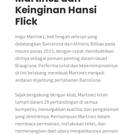
Keinginan Hansi
Flick
Inigo Martinez, bek tengah veteran yang
didatangkan Barcelona dari Athletic Bilbao pada
musim panas 2023, dengan cepat membuktikan
dirinya sebagai pemain penting dalam skuad
Blaugrana. Performa solid dan kepemimpinannya
di lini belakang membuat Martinez menjadi
andalan di jantung pertahanan Barcelona.
Sejak bergabung dengan klub, Martinez telah
tampil dalam 29 pertandingan di semua
kompetisi, menunjukkan kualitas dan pengalaman
yang dimilikinya. Kemampuan Martinez dalam
membaca permainan, melakukan tekel, dan
memenangkan duel udara menjadikannya pemain