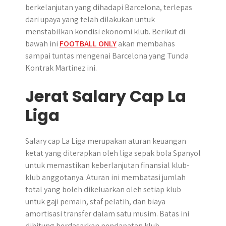
berkelanjutan yang dihadapi Barcelona, terlepas
dari upaya yang telah dilakukan untuk
menstabilkan kondisi ekonomi klub. Berikut di
bawah ini
FOOTBALL ONLY
akan membahas
sampai tuntas mengenai Barcelona yang Tunda
Kontrak Martinez ini.
Jerat Salary Cap La
Liga
Salary cap La Liga merupakan aturan keuangan
ketat yang diterapkan oleh liga sepak bola Spanyol
untuk memastikan keberlanjutan finansial klub-
klub anggotanya. Aturan ini membatasi jumlah
total yang boleh dikeluarkan oleh setiap klub
untuk gaji pemain, staf pelatih, dan biaya
amortisasi transfer dalam satu musim. Batas ini
dihitung berdasarkan pendapatan klub,