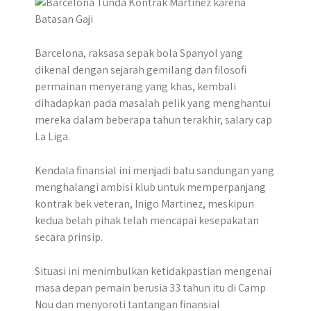
r
Barcelona, raksasa sepak bola Spanyol yang
dikenal dengan sejarah gemilang dan filosofi
permainan menyerang yang khas, kembali
dihadapkan pada masalah pelik yang menghantui
mereka dalam beberapa tahun terakhir, salary cap
La Liga.
​Kendala finansial ini menjadi batu sandungan yang
menghalangi ambisi klub untuk memperpanjang
kontrak bek veteran, Inigo Martinez, meskipun
kedua belah pihak telah mencapai kesepakatan
secara prinsip.​
Situasi ini menimbulkan ketidakpastian mengenai
masa depan pemain berusia 33 tahun itu di Camp
Nou dan menyoroti tantangan finansial