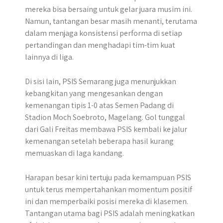
mereka bisa bersaing untuk gelar juara musim ini.
Namun, tantangan besar masih menanti, terutama
dalam menjaga konsistensi performa di setiap
pertandingan dan menghadapi tim-tim kuat
lainnya di liga.
Di sisi lain, PSIS Semarang juga menunjukkan
kebangkitan yang mengesankan dengan
kemenangan tipis 1-0 atas Semen Padang di
Stadion Moch Soebroto, Magelang. Gol tunggal
dari Gali Freitas membawa PSIS kembali ke jalur
kemenangan setelah beberapa hasil kurang
memuaskan di laga kandang.
Harapan besar kini tertuju pada kemampuan PSIS
untuk terus mempertahankan momentum positif
ini dan memperbaiki posisi mereka di klasemen.
Tantangan utama bagi PSIS adalah meningkatkan