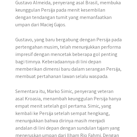
Gustavo Almeida, penyerang asal Brasil, membuka
keunggulan Persija pada menit kesembilan
dengan tendangan tumit yang memanfaatkan
umpan dari Maciej Gajos.
Gustavo, yang baru bergabung dengan Persija pada
pertengahan musim, telah menunjukkan performa
impresif dengan mencetak beberapa gol penting
bagi timnya. Keberadaannya di lini depan
memberikan dimensi baru dalam serangan Persija,
membuat pertahanan lawan selalu waspada.
Sementara itu, Marko Simic, penyerang veteran
asal Kroasia, menambah keunggulan Persija hanya
empat menit setelah gol pertama. Simic, yang
kembali ke Persija setelah sempat hengkang,
menunjukkan bahwa dirinya masih menjadi
andalan di lini depan dengan sundulan tajam yang
meneruskan umpan dari Ilham Rio Fahmi. Dengan