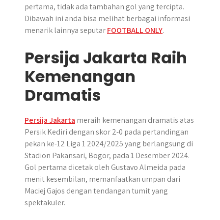
pertama, tidak ada tambahan gol yang tercipta.
Dibawah ini anda bisa melihat berbagai informasi
menarik lainnya seputar
FOOTBALL ONLY
.
Persija Jakarta Raih
Kemenangan
Dramatis
Persija Jakarta
meraih kemenangan dramatis atas
Persik Kediri dengan skor 2-0 pada pertandingan
pekan ke-12 Liga 1 2024/2025 yang berlangsung di
Stadion Pakansari, Bogor, pada 1 Desember 2024.
Gol pertama dicetak oleh Gustavo Almeida pada
menit kesembilan, memanfaatkan umpan dari
Maciej Gajos dengan tendangan tumit yang
spektakuler.