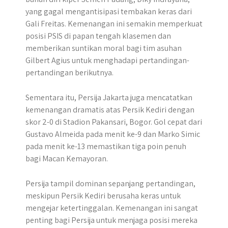
yang gagal mengantisipasi tembakan keras dari
Gali Freitas. Kemenangan ini semakin memperkuat
posisi PSIS di papan tengah klasemen dan
memberikan suntikan moral bagi tim asuhan
Gilbert Agius untuk menghadapi pertandingan-
pertandingan berikutnya.
Sementara itu, Persija Jakarta juga mencatatkan
kemenangan dramatis atas Persik Kediri dengan
skor 2-0 di Stadion Pakansari, Bogor. Gol cepat dari
Gustavo Almeida pada menit ke-9 dan Marko Simic
pada menit ke-13 memastikan tiga poin penuh
bagi Macan Kemayoran.
Persija tampil dominan sepanjang pertandingan,
meskipun Persik Kediri berusaha keras untuk
mengejar ketertinggalan. Kemenangan ini sangat
penting bagi Persija untuk menjaga posisi mereka