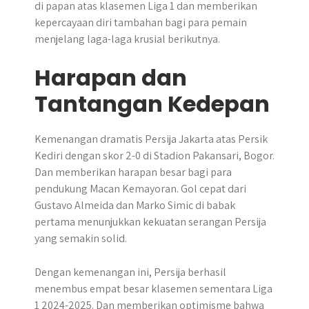
di papan atas klasemen Liga 1 dan memberikan
kepercayaan diri tambahan bagi para pemain
menjelang laga-laga krusial berikutnya.
Harapan dan
Tantangan Kedepan
Kemenangan dramatis Persija Jakarta atas Persik
Kediri dengan skor 2-0 di Stadion Pakansari, Bogor.
Dan memberikan harapan besar bagi para
pendukung Macan Kemayoran. Gol cepat dari
Gustavo Almeida dan Marko Simic di babak
pertama menunjukkan kekuatan serangan Persija
yang semakin solid.
Dengan kemenangan ini, Persija berhasil
menembus empat besar klasemen sementara Liga
1 2024-2025. Dan memberikan optimisme bahwa