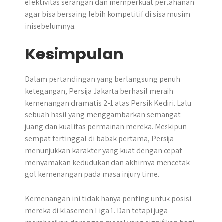
efektivitas serangan dan memperkuat pertahanan
agar bisa bersaing lebih kompetitif di sisa musim
inisebelumnya.
Kesimpulan
Dalam pertandingan yang berlangsung penuh
ketegangan, Persija Jakarta berhasil meraih
kemenangan dramatis 2-1 atas Persik Kediri. Lalu
sebuah hasil yang menggambarkan semangat
juang dan kualitas permainan mereka. Meskipun
sempat tertinggal di babak pertama, Persija
menunjukkan karakter yang kuat dengan cepat
menyamakan kedudukan dan akhirnya mencetak
gol kemenangan pada masa injury time. ​
Kemenangan ini tidak hanya penting untuk posisi
mereka di klasemen Liga 1. Dan tetapi juga