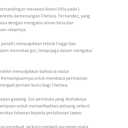
pertandingan melawan Aston Villa pada 1
penentu kemenangan Chelsea. Fernandez, yang
biasa dengan mengatur aliran bola dan
an-rekannya.
k penalti menunjukkan teknik tinggi dan
alam mencetak gol, tetapi juga dalam mengatur
rakhir menunjukkan bahwa ia mulai
a. Kemampuannya untuk membaca permainan
enjadi pemain kunci bagi Chelsea.
depan gawang. Gol pembuka yang dicetaknya
emampuan untuk memanfaatkan peluang sekecil
erikan tekanan kepada pertahanan lawan.
kinya membuat Jackson menjadi ancaman nyata