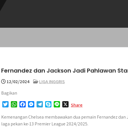
Fernandez dan Jackson Jadi Pahlawan Sta
12/02/2024
LIGA INGGRIS
Bagikan
T
W
F
M
T
S
L
X
Share
w
h
a
e
e
k
i
i
a
c
s
l
y
n
Kemenangan Chelsea membawakan dua pemain Fernandez dan Ja
t
t
e
s
e
p
e
laga pekan ke-13 Premier League 2024/2025.