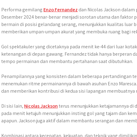
Performa gemilang
Enzo Fernandez
dan Nicolas Jackson dalam 
Desember 2024 benar-benar menjadi sorotan utama dan faktor 
bermain di posisi gelandang serang, menunjukkan kualitas luar 
memberikan umpan-umpan akurat yang membuka ruang bagi rek
Gol spektakuler yang dicetaknya pada menit ke-44 dari luar kota
ketenangan di depan gawang. Fernandez tidak hanya berperan d
tempo permainan dan membantu pertahanan saat dibutuhkan.
Penampilannya yang konsisten dalam beberapa pertandingan te
menemukan ritme permainannya di bawah asuhan Enzo Maresc
dan memberikan kontribusi di kedua sisi lapangan membuatnya m
Di sisi lain,
Nicolas Jackson
terus menunjukkan ketajamannya di 
pada menit ketujuh menunjukkan insting gol yang tajam dan k
apapun. Jackson juga aktif dalam membantu serangan dan memb
Kombinasi antara kecepatan, kekuatan, dan teknik yang dimili