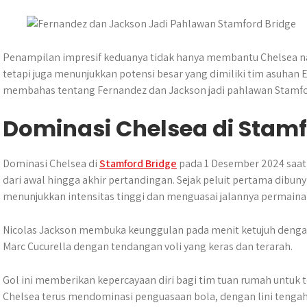
t
s
b
e
g
e
e
A
o
n
r
r
p
o
g
a
p
k
e
m
Penampilan impresif keduanya tidak hanya membantu Chelsea na
r
tetapi juga menunjukkan potensi besar yang dimiliki tim asuhan 
membahas tentang Fernandez dan Jackson jadi pahlawan Stamfo
Dominasi Chelsea di Stamf
Dominasi Chelsea di
Stamford Bridge
pada 1 Desember 2024 saat 
dari awal hingga akhir pertandingan. Sejak peluit pertama dibu
menunjukkan intensitas tinggi dan menguasai jalannya permaina
Nicolas Jackson membuka keunggulan pada menit ketujuh deng
Marc Cucurella dengan tendangan voli yang keras dan terarah.
Gol ini memberikan kepercayaan diri bagi tim tuan rumah untuk
Chelsea terus mendominasi penguasaan bola, dengan lini tenga