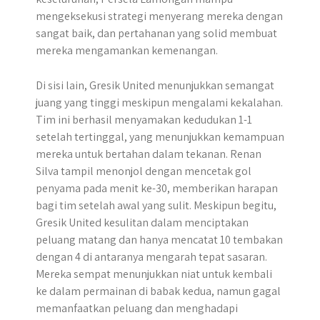
mengeksekusi strategi menyerang mereka dengan
sangat baik, dan pertahanan yang solid membuat
mereka mengamankan kemenangan.
Di sisi lain, Gresik United menunjukkan semangat
juang yang tinggi meskipun mengalami kekalahan.
Tim ini berhasil menyamakan kedudukan 1-1
setelah tertinggal, yang menunjukkan kemampuan
mereka untuk bertahan dalam tekanan. Renan
Silva tampil menonjol dengan mencetak gol
penyama pada menit ke-30, memberikan harapan
bagi tim setelah awal yang sulit. Meskipun begitu,
Gresik United kesulitan dalam menciptakan
peluang matang dan hanya mencatat 10 tembakan
dengan 4 di antaranya mengarah tepat sasaran.
Mereka sempat menunjukkan niat untuk kembali
ke dalam permainan di babak kedua, namun gagal
memanfaatkan peluang dan menghadapi