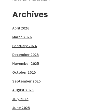
Archives
April 2026
March 2026
February 2026
December 2025
November 2025
October 2025
September 2025
August 2025
July 2025
June 2025