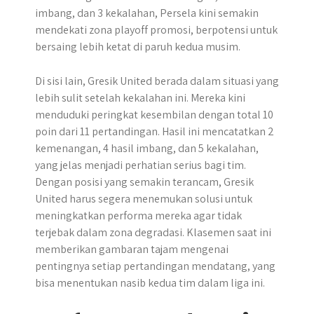
imbang, dan 3 kekalahan, Persela kini semakin
mendekati zona playoff promosi, berpotensi untuk
bersaing lebih ketat di paruh kedua musim.
Di sisi lain, Gresik United berada dalam situasi yang
lebih sulit setelah kekalahan ini. Mereka kini
menduduki peringkat kesembilan dengan total 10
poin dari 11 pertandingan. Hasil ini mencatatkan 2
kemenangan, 4 hasil imbang, dan 5 kekalahan,
yang jelas menjadi perhatian serius bagi tim.
Dengan posisi yang semakin terancam, Gresik
United harus segera menemukan solusi untuk
meningkatkan performa mereka agar tidak
terjebak dalam zona degradasi. Klasemen saat ini
memberikan gambaran tajam mengenai
pentingnya setiap pertandingan mendatang, yang
bisa menentukan nasib kedua tim dalam liga ini.