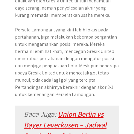
dilakukan oleh Gresik United untuk menambah
daya serang, namun penyelesaian akhir yang
kurang memadai memberatkan usaha mereka.
Persela Lamongan, yang kini lebih fokus pada
pertahanan, juga melakukan beberapa pergantian
untuk mengamankan posisi mereka. Mereka
bermain lebih hati-hati, mencegah Gresik United
menerobos pertahanan dengan mengatur posisi
dan menjaga penguasaan bola. Meskipun beberapa
upaya Gresik United untuk mencetak gol tetap
muncul, tidak ada lagi gol yang tercipta.
​Pertandingan akhirnya berakhir dengan skor 3-1
untuk kemenangan Persela Lamongan.​
Baca Juga:
Union Berlin vs
Bayer Leverkusen – Jadwal