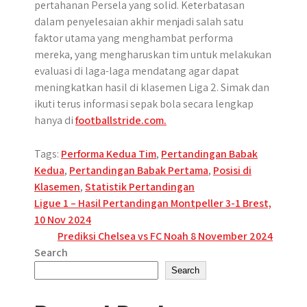
pertahanan Persela yang solid. Keterbatasan
dalam penyelesaian akhir menjadi salah satu
faktor utama yang menghambat performa
mereka, yang mengharuskan tim untuk melakukan
evaluasi di laga-laga mendatang agar dapat
meningkatkan hasil di klasemen Liga 2. Simak dan
ikuti terus informasi sepak bola secara lengkap
hanya di
footballstride.com.
Tags:
Performa Kedua Tim
,
Pertandingan Babak
Kedua
,
Pertandingan Babak Pertama
,
Posisi di
Klasemen
,
Statistik Pertandingan
Post
Ligue 1 – Hasil Pertandingan Montpeller 3-1 Brest,
10 Nov 2024
navigation
Prediksi Chelsea vs FC Noah 8 November 2024
Search
Search