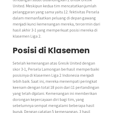
United. ​Meskipun kedua tim mencatatkan jumlah
pelanggaran yang sama yaitu 12. fektivitas Persela
dalam memanfaatkan peluang di depan gawang
menjadi kunci kemenangan mereka, tercermin dari
hasil akhir 3-1 yang memperkuat posisi mereka di
klasemen Liga 2.
Posisi di Klasemen
​Setelah kemenangan atas Gresik United dengan
skor 3-1, Persela Lamongan berhasil memperbaiki
posisinya di klasemen Liga 2 Indonesia menjadi
lebih baik.​ Saat ini, mereka menempati peringkat
keenam dengan total 18 poin dari 11 pertandingan
yang telah dijalani. Kemenangan ini memberikan
dorongan kepercayaan diri bagi tim, yang
sebelumnya sempat mengalami beberapa hasil
buruk. Dengan catatan 5 kemenangan, 3 hasil