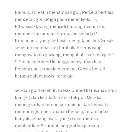
Namun, alih-alih menambah gol, Persela berhasil
mencetak gol ketiga pada menit ke-65. E.
N’Douassel, yang menjadi bintang malam itu,
memberikan umpan terobosan kepada P.
Pradananta yang berhasil mengelabui bek Gresik
sebelum melepaskan tembakan keras yang
mengoyak jala gawang, mengubah skor menjadi 3-
1. Gol ini memberi keunggulan nyaman bagi
Persela dan semakin membuat Gresik United
berada dalam posisi tertekan.
Setelah gol tersebut, Gresik United berusaha untuk
bangkit dan kembali mencetak gol. Mereka
meningkatkan tempo permainan dan berusaha
membongkar pertahanan Persela, tetapi tidak
banyak peluang nyata yang dapat mereka
manfaatkan. Sejumlah pergantian pemain