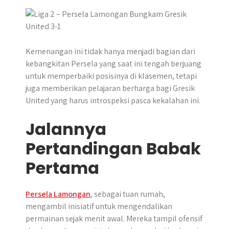
r
Kemenangan ini tidak hanya menjadi bagian dari
kebangkitan Persela yang saat ini tengah berjuang
untuk memperbaiki posisinya di klasemen, tetapi
juga memberikan pelajaran berharga bagi Gresik
United yang harus introspeksi pasca kekalahan ini.
Jalannya
Pertandingan Babak
Pertama
Persela Lamongan
, sebagai tuan rumah,
mengambil inisiatif untuk mengendalikan
permainan sejak menit awal. Mereka tampil ofensif