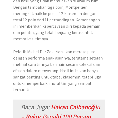
dan hasil yang tidak memuaskan di awal musim.
Dengan tambahan tiga poin, Montpellier
merangkak naik ke posisi 12 klasemen dengan
total 12 poin dari 11 pertandingan. Kemenangan
ini memberikan kepercayaan diri kepada pemain
dan pelatih, yang telah berjuang keras untuk
memotivasi timnya.
Pelatih Michel Der Zakarian akan merasa puas
dengan performa anak asuhnya, terutama setelah
melihat cara timnya bermain secara kolektif dan
efisien dalam menyerang. Hasil ini bukan hanya
sangat penting untuk tabel klasemen, tetapi juga
untuk memperbaiki moral tim yang sempat
terpuruk.
Baca Juga:
Hakan Çalhanoğlu
– Rekor Penalti 100 Persen