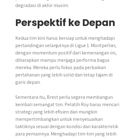
degradasi di akhir musim.
Perspektif ke Depan
Kedua tim kini harus bersiap untuk menghadapi
pertandingan selanjutnya di Ligue 1. Montpellier,
dengan momentum positif dari kemenangan ini,
diharapkan mampu menjaga performa bagus
mereka. Mereka perlu fokus pada perbaikan
pertahanan yang lebih solid dan tetap tajam di
garis depan.
Sementara itu, Brest perlu segera membangun
kembali semangat tim. Pelatih Roy harus mencari
strategi yang lebih efisien dan mungkin
mempertimbangkan untuk menyesuaikan
taktiknya sesuai dengan kondisi dan karakteristik
para pemainnya. Menghadapi tim-tim yang lebih