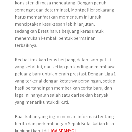
konsisten di masa mendatang. Dengan penuh
semangat dan determinasi, Montpellier sekarang
harus memanfaatkan momentum ini untuk
menciptakan kesuksesan lebih lanjutan,
sedangkan Brest harus berjuang keras untuk
menemukan kembali bentuk permainan
terbaiknya.
Kedua tim akan terus berjuang dalam kompetisi
yang ketat ini, dan setiap pertandingan membawa
peluang baru untuk meraih prestasi. Dengan Liga 1
yang terkenal dengan ketatnya persaingan, setiap
hasil pertandingan memberikan cerita baru, dan
laga ini hanyalah salah satu dari sekian banyak
yang menarik untuk diikuti.
Buat kalian yang ingin mencari informasi tentang
berita dan perkembangan Sepak Bola, kalian bisa
kunjungi kami di
LIGA SPANYOL
.