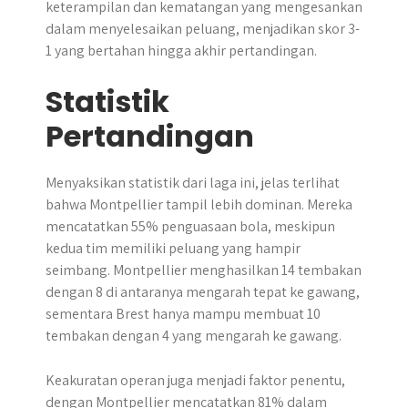
keterampilan dan kematangan yang mengesankan
dalam menyelesaikan peluang, menjadikan skor 3-
1 yang bertahan hingga akhir pertandingan.
Statistik
Pertandingan
Menyaksikan statistik dari laga ini, jelas terlihat
bahwa Montpellier tampil lebih dominan. Mereka
mencatatkan 55% penguasaan bola, meskipun
kedua tim memiliki peluang yang hampir
seimbang. Montpellier menghasilkan 14 tembakan
dengan 8 di antaranya mengarah tepat ke gawang,
sementara Brest hanya mampu membuat 10
tembakan dengan 4 yang mengarah ke gawang.
Keakuratan operan juga menjadi faktor penentu,
dengan Montpellier mencatatkan 81% dalam