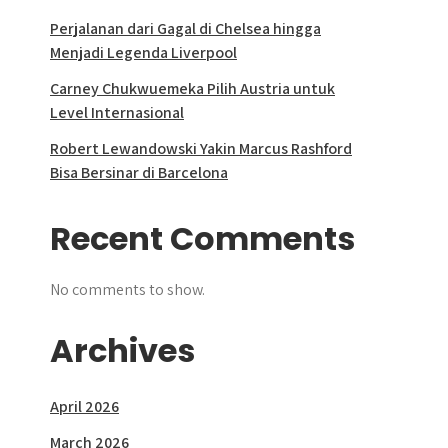
Perjalanan dari Gagal di Chelsea hingga
Menjadi Legenda Liverpool
Carney Chukwuemeka Pilih Austria untuk
Level Internasional
Robert Lewandowski Yakin Marcus Rashford
Bisa Bersinar di Barcelona
Recent Comments
No comments to show.
Archives
April 2026
March 2026