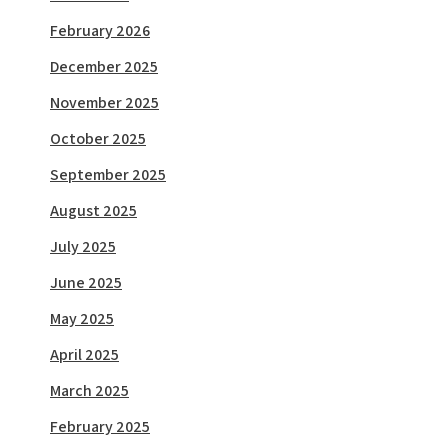
February 2026
December 2025
November 2025
October 2025
September 2025
August 2025
July 2025
June 2025
May 2025
April 2025
March 2025
February 2025