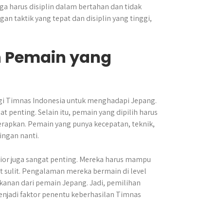
ga harus disiplin dalam bertahan dan tidak
 taktik yang tepat dan disiplin yang tinggi,
n Pemain yang
agi Timnas Indonesia untuk menghadapi Jepang.
enting. Selain itu, pemain yang dipilih harus
erapkan. Pemain yang punya kecepatan, teknik,
ingan nanti.
nior juga sangat penting. Mereka harus mampu
 sulit. Pengalaman mereka bermain di level
anan dari pemain Jepang. Jadi, pemilihan
njadi faktor penentu keberhasilan Timnas