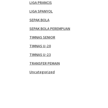
LIGA PRANCIS
LIGA SPANYOL
SEPAK BOLA
SEPAK BOLA PEREMPUAN
TIMNAS SENIOR
TIMNAS U-20
TIMNAS U-23
TRANSFER PEMAIN
Uncategorized