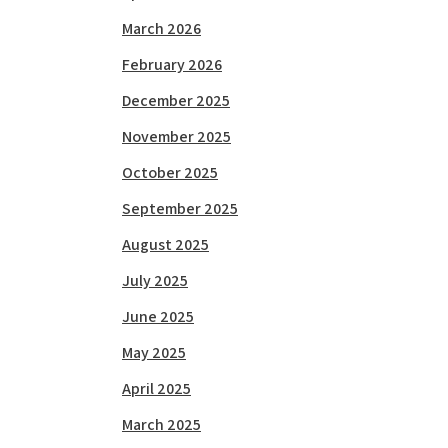
March 2026
February 2026
December 2025
November 2025
October 2025
September 2025
August 2025
July 2025
June 2025
May 2025
April 2025
March 2025