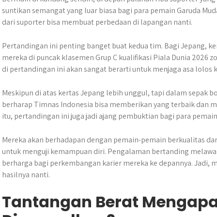
suntikan semangat yang luar biasa bagi para pemain Garuda Mud
dari suporter bisa membuat perbedaan di lapangan nanti.
Pertandingan ini penting banget buat kedua tim. Bagi Jepang,
mereka di puncak klasemen Grup C kualifikasi Piala Dunia 2026 zo
di pertandingan ini akan sangat berarti untuk menjaga asa lolos k
Meskipun di atas kertas Jepang lebih unggul, tapi dalam sepak bol
berharap Timnas Indonesia bisa memberikan yang terbaik dan me
itu, pertandingan ini juga jadi ajang pembuktian bagi para pemai
Mereka akan berhadapan dengan pemain-pemain berkualitas dari
untuk menguji kemampuan diri. Pengalaman bertanding melawan
berharga bagi perkembangan karier mereka ke depannya. Jadi, m
hasilnya nanti.
Tantangan Berat Mengap