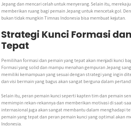
Jepang dan mencari celah untuk menyerang. Selain itu, mereka ju
memberikan ruang bagi pemain Jepang untuk mencetak gol. Dengan
bukan tidak mungkin Timnas Indonesia bisa membuat kejutan.
Strategi Kunci Formasi da
Tepat
Pemilihan formasi dan pemain yang tepat akan menjadi kunci b
Formasi yang solid dan mampu menahan gempuran Jepang sangat p
memiliki kemampuan yang sesuai dengan strategi yang ingin dit
dan visi bermain yang bagus akan sangat berguna dalam pertand
Selain itu, peran pemain kunci seperti kapten tim dan pemain se
memimpin rekan-rekannya dan memberikan motivasi di saat-saat
internasional juga akan sangat membantu dalam menghadapi tek
pemain yang tepat dan peran pemain kunci yang optimal akan me
Indonesia.