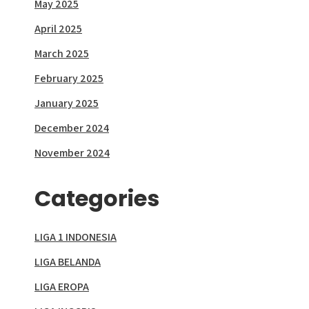
May 2025
April 2025
March 2025
February 2025
January 2025
December 2024
November 2024
Categories
LIGA 1 INDONESIA
LIGA BELANDA
LIGA EROPA