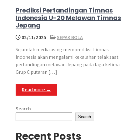
Prediksi Pertandingan Timnas
Indonesia U-20 Melawan Timnas
Jepang
02/11/2025
SEPAK BOLA
Sejumlah media asing memprediksi Timnas
Indonesia akan mengalami kekalahan telak saat
pertandingan melawan Jepang pada laga kelima
Grup C putaran […]
Read more →
Search
Search
Recent Posts