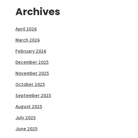
Archives
April 2026
March 2026
February 2026
December 2025
November 2025
October 2025
September 2025
August 2025
July 2025
June 2025