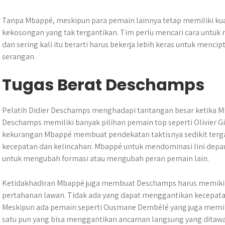
Tanpa Mbappé, meskipun para pemain lainnya tetap memiliki kuali
kekosongan yang tak tergantikan. Tim perlu mencari cara untuk 
dan sering kali itu berarti harus bekerja lebih keras untuk me
serangan.
Tugas Berat Deschamps
Pelatih Didier Deschamps menghadapi tantangan besar ketika M
Deschamps memiliki banyak pilihan pemain top seperti Olivier G
kekurangan Mbappé membuat pendekatan taktisnya sedikit terg
kecepatan dan kelincahan. Mbappé untuk mendominasi lini dep
untuk mengubah formasi atau mengubah peran pemain lain.
Ketidakhadiran Mbappé juga membuat Deschamps harus memikir
pertahanan lawan. Tidak ada yang dapat menggantikan kecepata
Meskipun ada pemain seperti Ousmane Dembélé yang juga memil
satu pun yang bisa menggantikan ancaman langsung yang ditawa