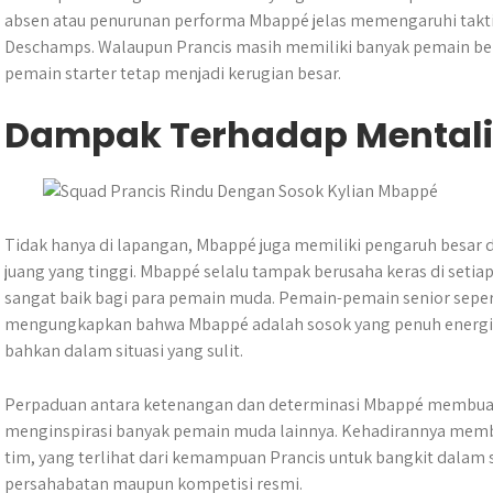
absen atau penurunan performa Mbappé jelas memengaruhi taktik
Deschamps. Walaupun Prancis masih memiliki banyak pemain be
pemain starter tetap menjadi kerugian besar.
Dampak Terhadap Mentali
Tidak hanya di lapangan, Mbappé juga memiliki pengaruh besar 
juang yang tinggi. Mbappé selalu tampak berusaha keras di set
sangat baik bagi para pemain muda. Pemain-pemain senior sepert
mengungkapkan bahwa Mbappé adalah sosok yang penuh energi d
bahkan dalam situasi yang sulit.
Perpaduan antara ketenangan dan determinasi Mbappé membua
menginspirasi banyak pemain muda lainnya. Kehadirannya me
tim, yang terlihat dari kemampuan Prancis untuk bangkit dalam s
persahabatan maupun kompetisi resmi.