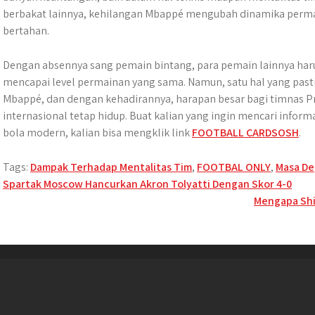
berbakat lainnya, kehilangan Mbappé mengubah dinamika perm
bertahan.
Dengan absennya sang pemain bintang, para pemain lainnya haru
mencapai level permainan yang sama. Namun, satu hal yang past
Mbappé, dan dengan kehadirannya, harapan besar bagi timnas Pr
internasional tetap hidup. Buat kalian yang ingin mencari info
bola modern, kalian bisa mengklik link
FOOTBALL CARDSOSH
.
Tags:
Dampak Terhadap Mentalitas Tim
,
FOOTBAL ONLY
,
Masa De
Post
Spartak Moscow Hancurkan Akron Tolyatti Dengan Skor 4-0
Mengapa Shi
navigation