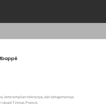
 Mbappé
a, keterampilan teknisnya, dan ketajamannya
m skuad Timnas Prancis.