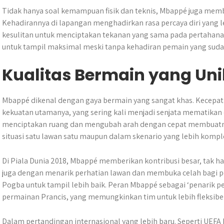
Tidak hanya soal kemampuan fisik dan teknis, Mbappé juga memb
Kehadirannya di lapangan menghadirkan rasa percaya diri yang le
kesulitan untuk menciptakan tekanan yang sama pada pertahanan 
untuk tampil maksimal meski tanpa kehadiran pemain yang sudah 
Kualitas Bermain yang Uni
Mbappé dikenal dengan gaya bermain yang sangat khas. Kecepa
kekuatan utamanya, yang sering kali menjadi senjata mematika
menciptakan ruang dan mengubah arah dengan cepat membuatnya
situasi satu lawan satu maupun dalam skenario yang lebih kompl
Di Piala Dunia 2018, Mbappé memberikan kontribusi besar, tak h
juga dengan menarik perhatian lawan dan membuka celah bagi pe
Pogba untuk tampil lebih baik. Peran Mbappé sebagai ‘penarik p
permainan Prancis, yang memungkinkan tim untuk lebih fleksib
Dalam pertandingan internasional yang lebih baru. Seperti UEFA E