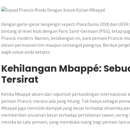
t
s
b
e
g
e
e
A
o
n
r
r
p
o
g
a
p
k
e
m
Dengan gelar-gelar bergengsi seperti Piala Dunia 2018 dan UEF
r
bintang di level klub dengan Paris Saint-Germain (PSG), tetapi ju
Prancis modern. Namun, belakangan ini, para pemain Prancis m
dalam permainan tim maupun semangat juangnya. Berikut penj
wajib untuk anda ketahui.
Kehilangan Mbappé: Sebu
Tersirat
Ketika Mbappé absen dari sejumlah pertandingan internasional k
pemain Prancis merasa ada yang hilang. Tak hanya sebagai pemain
Mbappé juga memiliki dampak yang besar terhadap dinamika perm
memberikan ancaman besar terhadap pertahanan lawan, sering 
mereka ke satu pemain, yang membuka ruang bagi pemain lain 