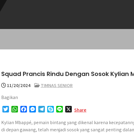
Squad Prancis Rindu Dengan Sosok Kylian
11/20/2024
TIMNAS SENIOR
Bagikan
T
W
F
M
T
S
L
X
Share
w
h
a
e
e
k
i
i
a
c
s
l
y
n
Kylian Mbappé, pemain bintang yang dikenal karena kecepatanny
t
t
e
s
e
p
e
di depan gawang, telah menjadi sosok yang sangat penting dala