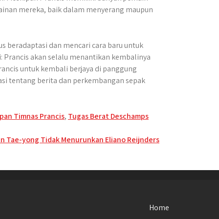
ainan mereka, baik dalam menyerang maupun
s beradaptasi dan mencari cara baru untuk
i: Prancis akan selalu menantikan kembalinya
ancis untuk kembali berjaya di panggung
rmasi tentang berita dan perkembangan sepak
pan Timnas Prancis
,
Tugas Berat Deschamps
n Tae-yong Tidak Menurunkan Eliano Reijnders
Home