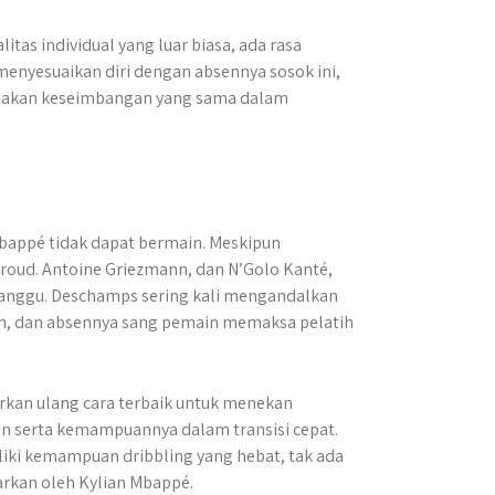
tas individual yang luar biasa, ada rasa
menyesuaikan diri dengan absennya sosok ini,
nciptakan keseimbangan yang sama dalam
bappé tidak dapat bermain. Meskipun
iroud. Antoine Griezmann, dan N’Golo Kanté,
anggu. Deschamps sering kali mengandalkan
an, dan absennya sang pemain memaksa pelatih
kan ulang cara terbaik untuk menekan
n serta kemampuannya dalam transisi cepat.
iki kemampuan dribbling yang hebat, tak ada
rkan oleh Kylian Mbappé.