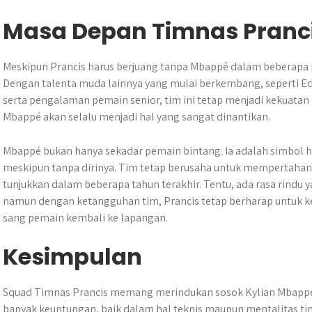
Masa Depan Timnas Pranc
Meskipun Prancis harus berjuang tanpa Mbappé dalam beberapa p
Dengan talenta muda lainnya yang mulai berkembang, seperti E
serta pengalaman pemain senior, tim ini tetap menjadi kekuatan
Mbappé akan selalu menjadi hal yang sangat dinantikan.
Mbappé bukan hanya sekadar pemain bintang. Ia adalah simbol 
meskipun tanpa dirinya. Tim tetap berusaha untuk mempertahan
tunjukkan dalam beberapa tahun terakhir. Tentu, ada rasa rind
namun dengan ketangguhan tim, Prancis tetap berharap untuk
sang pemain kembali ke lapangan.
Kesimpulan
Squad Timnas Prancis memang merindukan sosok Kylian Mbappé
banyak keuntungan, baik dalam hal teknis maupun mentalitas ti