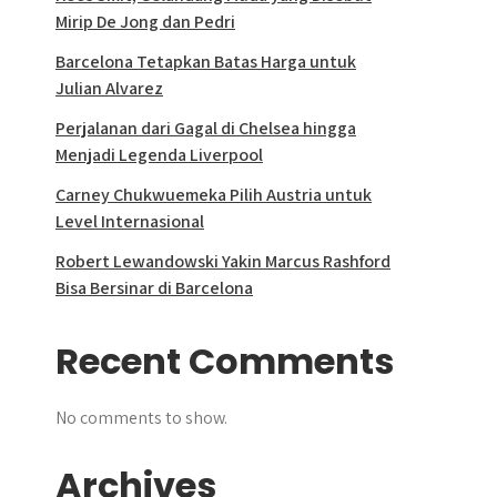
Mirip De Jong dan Pedri
Barcelona Tetapkan Batas Harga untuk
Julian Alvarez
Perjalanan dari Gagal di Chelsea hingga
Menjadi Legenda Liverpool
Carney Chukwuemeka Pilih Austria untuk
Level Internasional
Robert Lewandowski Yakin Marcus Rashford
Bisa Bersinar di Barcelona
Recent Comments
No comments to show.
Archives