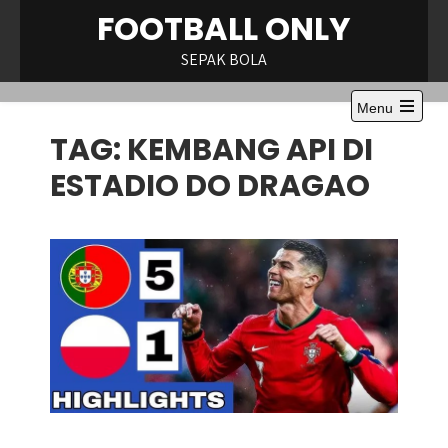
Skip
FOOTBALL ONLY
to
content
SEPAK BOLA
Menu
Open
TAG:
KEMBANG API DI
the
main
menu
ESTADIO DO DRAGAO