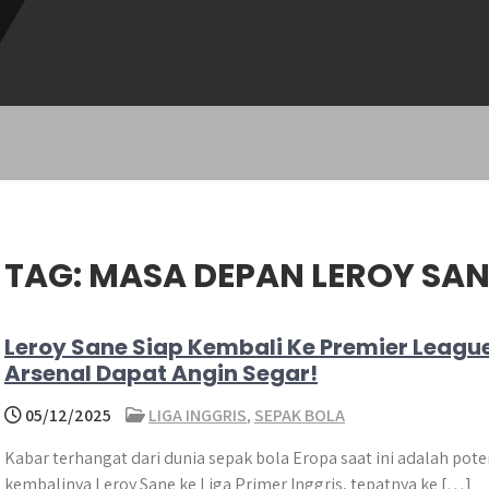
TAG:
MASA DEPAN LEROY SAN
Leroy Sane Siap Kembali Ke Premier Leagu
Arsenal Dapat Angin Segar!
05/12/2025
LIGA INGGRIS
,
SEPAK BOLA
Kabar terhangat dari dunia sepak bola Eropa saat ini adalah pote
kembalinya Leroy Sane ke Liga Primer Inggris, tepatnya ke […]