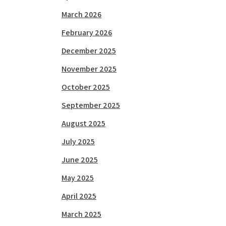
March 2026
February 2026
December 2025
November 2025
October 2025
September 2025
August 2025
July 2025
June 2025
May 2025
April 2025
March 2025