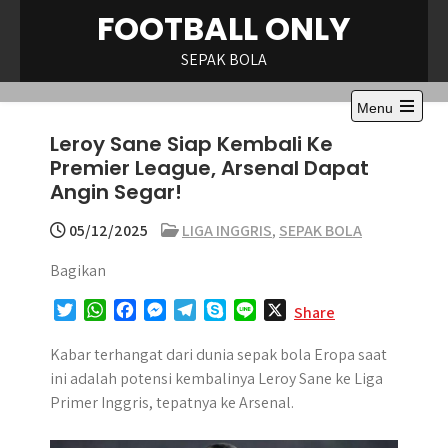
Skip
FOOTBALL ONLY
to
content
SEPAK BOLA
Menu
Open
Leroy Sane Siap Kembali Ke
the
main
Premier League, Arsenal Dapat
menu
Angin Segar!
05/12/2025
LIGA INGGRIS
,
SEPAK BOLA
Bagikan
T
W
F
M
T
S
L
X
Share
w
h
a
e
e
k
i
i
a
c
s
l
y
n
Kabar terhangat dari dunia sepak bola Eropa saat
t
t
e
s
e
p
e
ini adalah potensi kembalinya Leroy Sane ke Liga
t
s
b
e
g
e
Primer Inggris, tepatnya ke Arsenal.
e
A
o
n
r
r
p
o
g
a