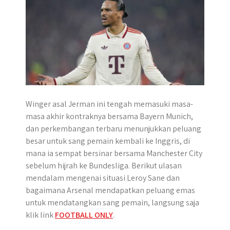
p
k
e
m
r
Winger asal Jerman ini tengah memasuki masa-
masa akhir kontraknya bersama Bayern Munich,
dan perkembangan terbaru menunjukkan peluang
besar untuk sang pemain kembali ke Inggris, di
mana ia sempat bersinar bersama Manchester City
sebelum hijrah ke Bundesliga. Berikut ulasan
mendalam mengenai situasi Leroy Sane dan
bagaimana Arsenal mendapatkan peluang emas
untuk mendatangkan sang pemain, langsung saja
klik link
FOOTBALL ONLY
.