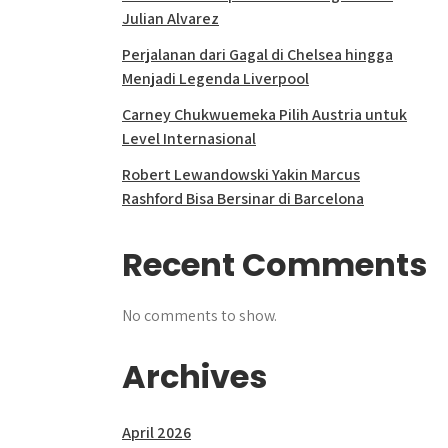
Julian Alvarez
Perjalanan dari Gagal di Chelsea hingga
Menjadi Legenda Liverpool
Carney Chukwuemeka Pilih Austria untuk
Level Internasional
Robert Lewandowski Yakin Marcus
Rashford Bisa Bersinar di Barcelona
Recent Comments
No comments to show.
Archives
April 2026