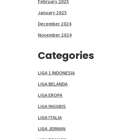
February 2025
January 2025
December 2024
November 2024
Categories
LIGA 1 INDONESIA
LIGA BELANDA
LIGA EROPA
LIGA INGGRIS
LIGA ITALIA
LIGA JERMAN