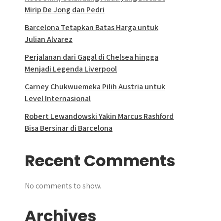
Mirip De Jong dan Pedri
Barcelona Tetapkan Batas Harga untuk
Julian Alvarez
Perjalanan dari Gagal di Chelsea hingga
Menjadi Legenda Liverpool
Carney Chukwuemeka Pilih Austria untuk
Level Internasional
Robert Lewandowski Yakin Marcus Rashford
Bisa Bersinar di Barcelona
Recent Comments
No comments to show.
Archives