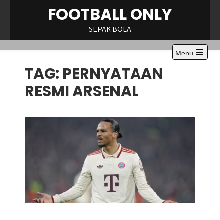
Skip
FOOTBALL ONLY
to
content
SEPAK BOLA
Menu
Open
TAG:
PERNYATAAN
the
main
menu
RESMI ARSENAL