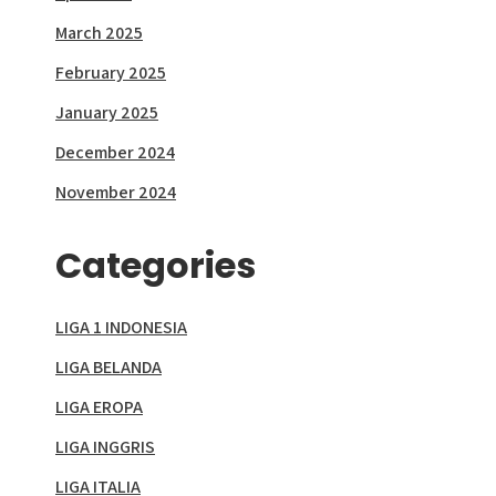
March 2025
February 2025
January 2025
December 2024
November 2024
Categories
LIGA 1 INDONESIA
LIGA BELANDA
LIGA EROPA
LIGA INGGRIS
LIGA ITALIA