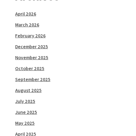
April 2026
March 2026
February 2026
December 2025
November 2025
October 2025
September 2025
August 2025
July 2025
June 2025
May 2025
April 2025